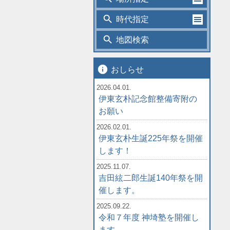
search
時代指定
search
地図検索
info
おしらせ
2026.04.01.
伊東玄朴記念館整備寄附の
お願い
2026.02.01.
伊東玄朴生誕225年祭を開催
します！
2025.11.07.
吉田絃二郎生誕140年祭を開
催します。
2025.09.22.
令和７年度 神埼塾を開催し
ます。