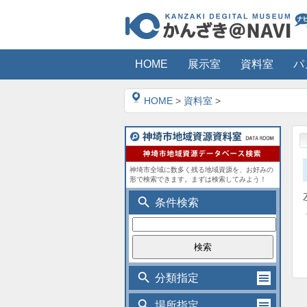
HOME
展示室
資料室
パ
HOME
>
資料室
>
神埼市全域に数多く残る地域資源を、お好みの
形で検索できます。まずは検索してみよう！
search
条件検索
search
分類指定
search
場所指定