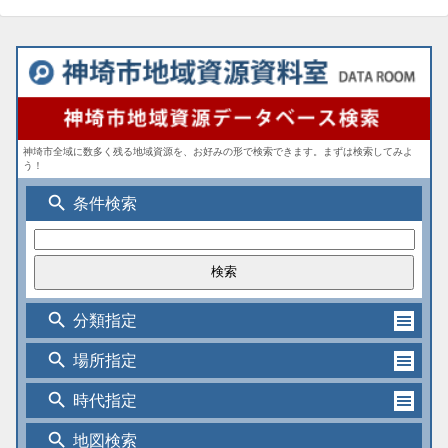
神埼市全域に数多く残る地域資源を、お好みの形で検索できます。まずは検索してみよ
う！
search
条件検索
search
分類指定
search
場所指定
search
時代指定
search
地図検索