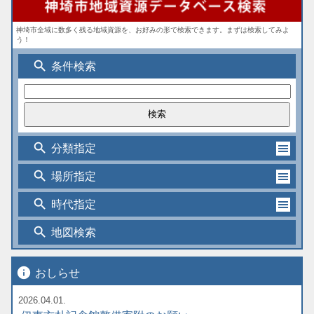
神埼市全域に数多く残る地域資源を、お好みの形で検索できます。まずは検索してみよ
う！
search
条件検索
search
分類指定
search
場所指定
search
時代指定
search
地図検索
info
おしらせ
2026.04.01.