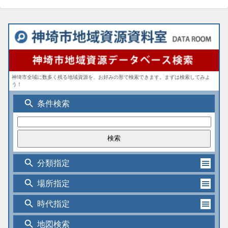
神埼市全域に数多く残る地域資源を、お好みの形で検索できます。まずは検索してみよ
う！
search
条件検索
search
分類指定
search
場所指定
search
時代指定
search
地図検索