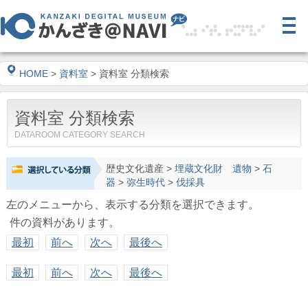
HOME
>
資料室
> 資料室 分類検索
資料室 分類検索
DATAROOM CATEGORY SEARCH
歴史文化遺産
>
埋蔵文化財 遺物
>
石
器
>
弥生時代
>
伐採具
左のメニューから、表示する分類を選択できます。
件の資料があります。
最初
前へ
次へ
最後へ
最初
前へ
次へ
最後へ