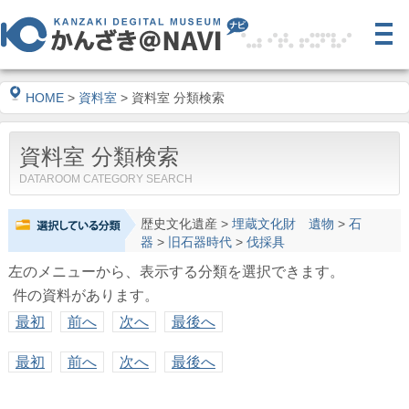
HOME
>
資料室
> 資料室 分類検索
資料室 分類検索
DATAROOM CATEGORY SEARCH
歴史文化遺産
>
埋蔵文化財 遺物
>
石
器
>
旧石器時代
>
伐採具
左のメニューから、表示する分類を選択できます。
件の資料があります。
最初
前へ
次へ
最後へ
最初
前へ
次へ
最後へ