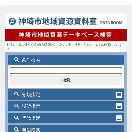
神埼市全域に数多く残る地域資源を、お好みの形で検索できます。まずは検索してみよ
う！
search
条件検索
search
分類指定
search
場所指定
search
時代指定
search
地図検索