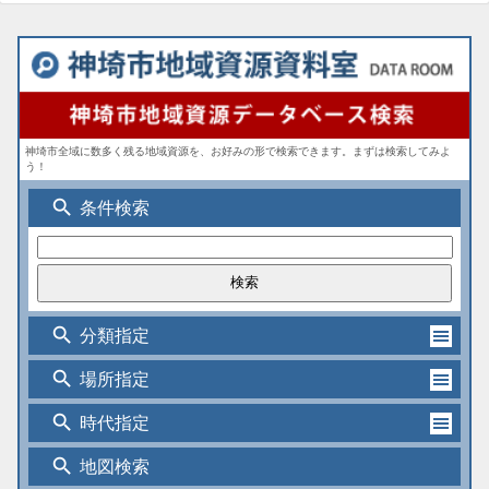
神埼市全域に数多く残る地域資源を、お好みの形で検索できます。まずは検索してみよ
う！
search
条件検索
search
分類指定
search
場所指定
search
時代指定
search
地図検索