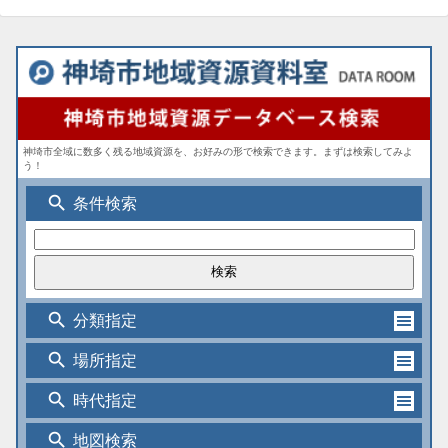
神埼市全域に数多く残る地域資源を、お好みの形で検索できます。まずは検索してみよ
う！
search
条件検索
search
分類指定
search
場所指定
search
時代指定
search
地図検索