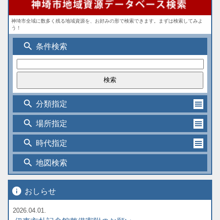
神埼市全域に数多く残る地域資源を、お好みの形で検索できます。まずは検索してみよ
う！
search
条件検索
search
分類指定
search
場所指定
search
時代指定
search
地図検索
info
おしらせ
2026.04.01.