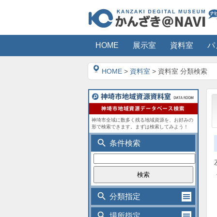
HOME
展示室
資料室
パ
HOME
>
資料室
> 資料室 分類検索
神埼市全域に数多く残る地域資源を、お好みの
形で検索できます。まずは検索してみよう！
search
条件検索
search
分類指定
search
場所指定