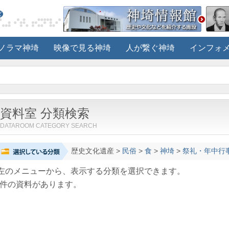
ノラマ神埼
映像で見る神埼
人が繋ぐ神埼
インフォ
資料室 分類検索
DATAROOM CATEGORY SEARCH
歴史文化遺産
>
民俗
>
食
>
神埼
>
祭礼・年中行
左のメニューから、表示する分類を選択できます。
件の資料があります。