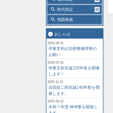
search
時代指定
search
地図検索
info
おしらせ
2026.04.01.
伊東玄朴記念館整備寄附の
お願い
2026.02.01.
伊東玄朴生誕225年祭を開催
します！
2025.11.07.
吉田絃二郎生誕140年祭を開
催します。
2025.09.22.
令和７年度 神埼塾を開催し
ます。