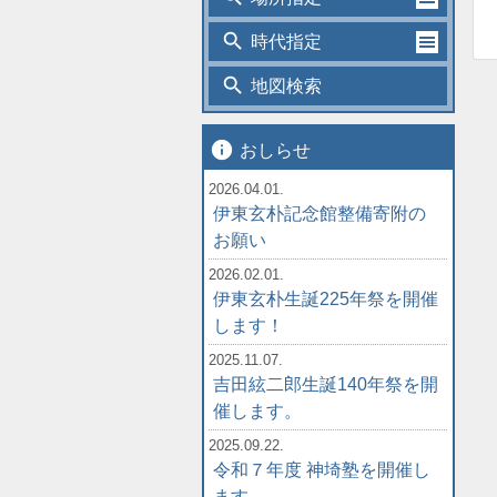
search
時代指定
search
地図検索
info
おしらせ
2026.04.01.
伊東玄朴記念館整備寄附の
お願い
2026.02.01.
伊東玄朴生誕225年祭を開催
します！
2025.11.07.
吉田絃二郎生誕140年祭を開
催します。
2025.09.22.
令和７年度 神埼塾を開催し
ます。