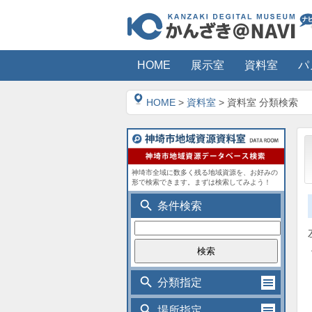
HOME
展示室
資料室
パ
HOME
>
資料室
> 資料室 分類検索
神埼市全域に数多く残る地域資源を、お好みの
形で検索できます。まずは検索してみよう！
search
条件検索
search
分類指定
search
場所指定