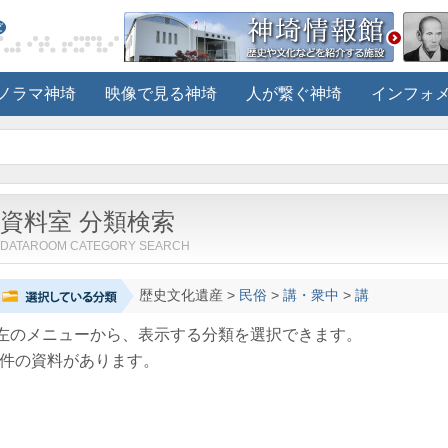
ノラマ神埼
映像で見る神埼
人が繋ぐ神埼
インフォ
資料室 分類検索
DATAROOM CATEGORY SEARCH
歴史文化遺産
>
民俗
>
講・衆中
>
講
左のメニューから、表示する分類を選択できます。
件の資料があります。