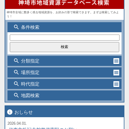
神埼市全域に数多く残る地域資源を、お好みの形で検索できます。まずは検索してみよ
う！
search
条件検索
search
分類指定
search
場所指定
search
時代指定
search
地図検索
info
おしらせ
2026.04.01.