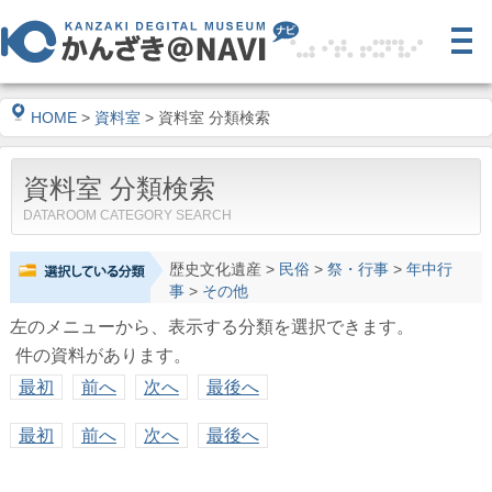
HOME
>
資料室
> 資料室 分類検索
資料室 分類検索
DATAROOM CATEGORY SEARCH
歴史文化遺産
>
民俗
>
祭・行事
>
年中行
事
>
その他
左のメニューから、表示する分類を選択できます。
件の資料があります。
最初
前へ
次へ
最後へ
最初
前へ
次へ
最後へ