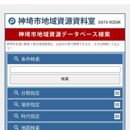
神埼市全域に数多く残る地域資源を、お好みの形で検索できます。まずは検索してみよ
う！
search
条件検索
search
分類指定
search
場所指定
search
時代指定
search
地図検索