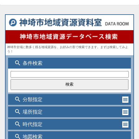
神埼市全域に数多く残る地域資源を、お好みの形で検索できます。まずは検索してみよ
う！
search
条件検索
search
分類指定
search
場所指定
search
時代指定
search
地図検索