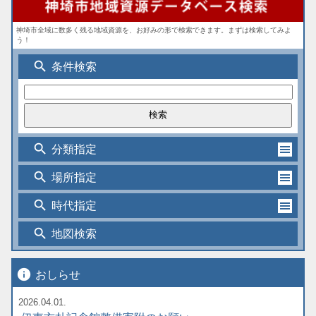
神埼市全域に数多く残る地域資源を、お好みの形で検索できます。まずは検索してみよ
う！
search
条件検索
search
分類指定
search
場所指定
search
時代指定
search
地図検索
info
おしらせ
2026.04.01.