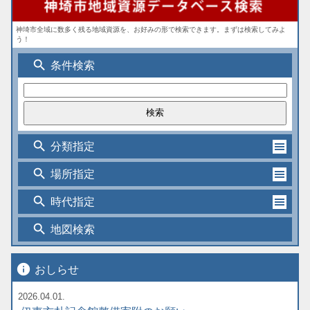
神埼市全域に数多く残る地域資源を、お好みの形で検索できます。まずは検索してみよ
う！
search
条件検索
search
分類指定
search
場所指定
search
時代指定
search
地図検索
info
おしらせ
2026.04.01.