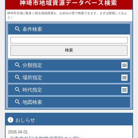
神埼市全域に数多く残る地域資源を、お好みの形で検索できます。まずは検索してみよ
う！
search
条件検索
search
分類指定
search
場所指定
search
時代指定
search
地図検索
info
おしらせ
2026.04.01.