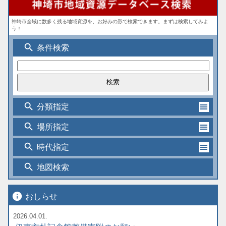
神埼市全域に数多く残る地域資源を、お好みの形で検索できます。まずは検索してみよ
う！
search
条件検索
search
分類指定
search
場所指定
search
時代指定
search
地図検索
info
おしらせ
2026.04.01.