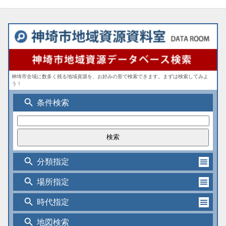
神埼市全域に数多く残る地域資源を、お好みの形で検索できます。まずは検索してみよ
う！
search
条件検索
search
分類指定
search
場所指定
search
時代指定
search
地図検索