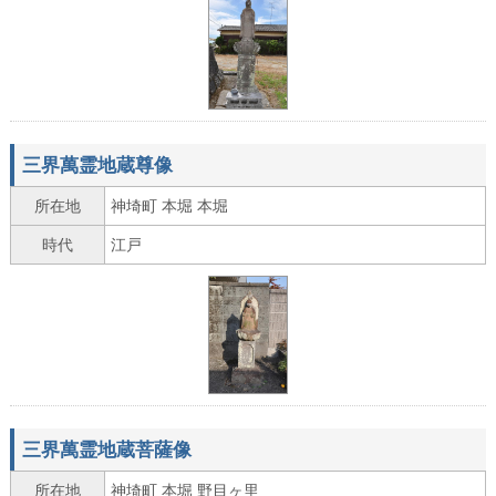
三界萬霊地蔵尊像
所在地
神埼町 本堀 本堀
時代
江戸
三界萬霊地蔵菩薩像
所在地
神埼町 本堀 野目ヶ里