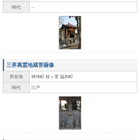
時代
--
三界萬霊地蔵菩薩像
所在地
神埼町 枝ヶ里 協和町
時代
江戸