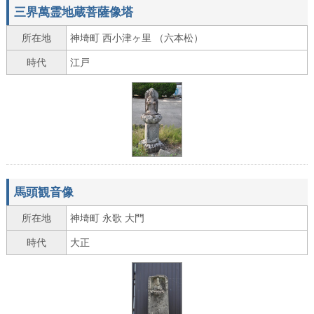
三界萬霊地蔵菩薩像塔
所在地
神埼町 西小津ヶ里 （六本松）
時代
江戸
馬頭観音像
所在地
神埼町 永歌 大門
時代
大正