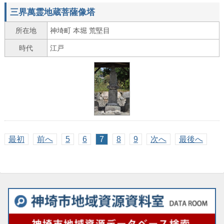
三界萬霊地蔵菩薩像塔
所在地
神埼町 本堀 荒堅目
時代
江戸
最初
前へ
5
6
7
8
9
次へ
最後へ