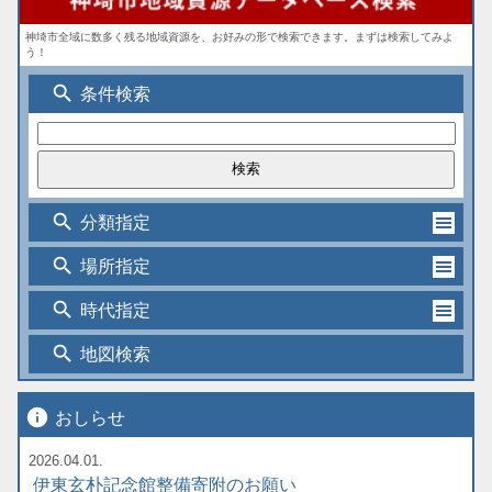
神埼市全域に数多く残る地域資源を、お好みの形で検索できます。まずは検索してみよ
う！
search
条件検索
search
分類指定
search
場所指定
search
時代指定
search
地図検索
info
おしらせ
2026.04.01.
伊東玄朴記念館整備寄附のお願い