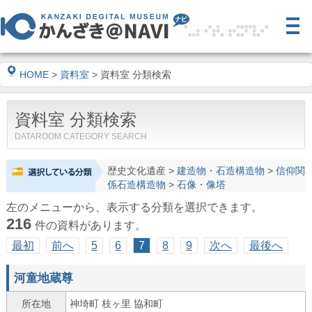
HOME
>
資料室
> 資料室 分類検索
資料室 分類検索
DATAROOM CATEGORY SEARCH
歴史文化遺産
>
建造物・石造構造物
>
信仰関
係石造構造物
>
石像・像塔
左のメニューから、表示する分類を選択できます。
216
件の資料があります。
最初
前へ
5
6
7
8
9
次へ
最後へ
河童地蔵尊
所在地
神埼町 枝ヶ里 協和町