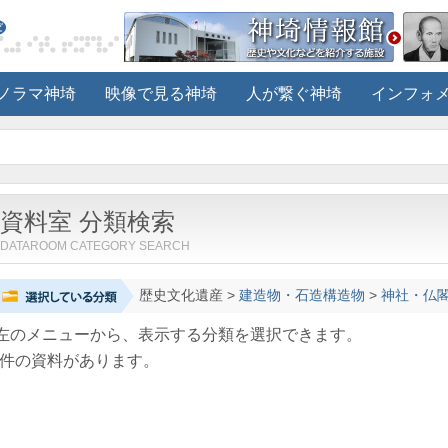
ノラマ神埼
映像で見る神埼
人が繋ぐ神埼
インフォ
資料室 分類検索
DATAROOM CATEGORY SEARCH
歴史文化遺産
>
建造物・石造構造物
>
神社・仏
左のメニューから、表示する分類を選択できます。
件の資料があります。