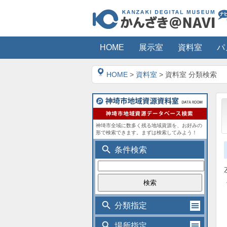
HOME
展示室
資料室
パ
HOME
>
資料室
> 資料室 分類検索
神埼市全域に数多く残る地域資源を、お好みの
形で検索できます。まずは検索してみよう！
search
条件検索
search
分類指定
search
場所指定