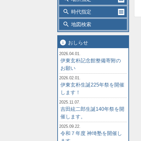
search
時代指定
search
地図検索
info
おしらせ
2026.04.01.
伊東玄朴記念館整備寄附の
お願い
2026.02.01.
伊東玄朴生誕225年祭を開催
します！
2025.11.07.
吉田絃二郎生誕140年祭を開
催します。
2025.09.22.
令和７年度 神埼塾を開催し
ます。