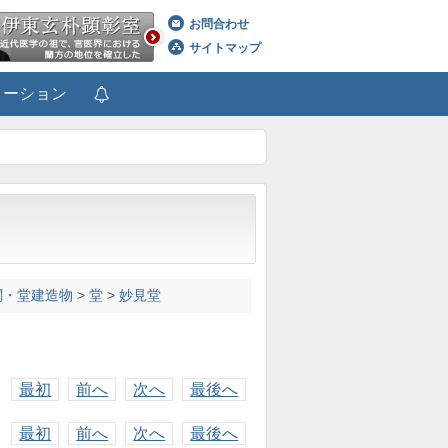
お問合わせ
サイトマップ
メーション
閣・堂建造物
>
堂
>
妙見堂
最初
前へ
次へ
最後へ
最初
前へ
次へ
最後へ