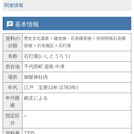
keyboard_arrow_down
関連情報
speaker_notes
基本情報
資料の
歴史文化遺産 > 建造物・石造構造物 > 信仰関係石造構
分類
造物 > 石造施設 > 石灯籠
名称
石灯籠(いしとうろう)
所在地
千代田町 迎島 中津
場所
御髪神社内
年代
江戸 宝暦13年 (1763年)
年代根
銘文による
拠
指定区
--
分
資料番
7335