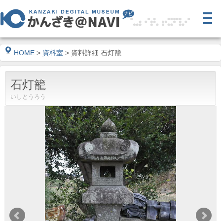
HOME
>
資料室
> 資料詳細 石灯籠
石灯籠
いしとうろう