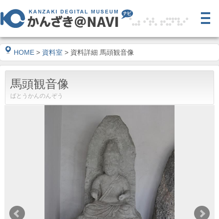
HOME
>
資料室
> 資料詳細 馬頭観音像
馬頭観音像
ばとうかんのんぞう