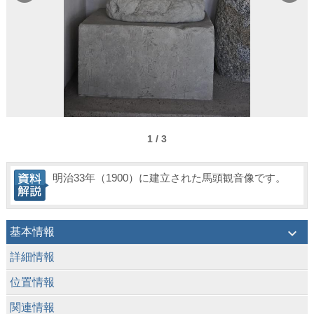
1 / 3
明治33年（1900）に建立された馬頭観音像です。
keyboard_arrow_down
基本情報
keyboard_arrow_down
詳細情報
keyboard_arrow_down
位置情報
keyboard_arrow_down
関連情報