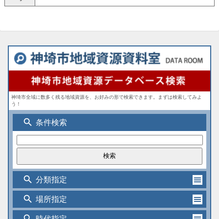
神埼市全域に数多く残る地域資源を、お好みの形で検索できます。まずは検索してみよ
う！
search
条件検索
search
分類指定
search
場所指定
search
時代指定