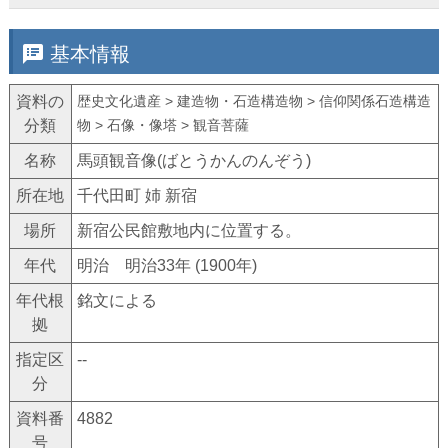
speaker_notes
基本情報
資料の
歴史文化遺産 > 建造物・石造構造物 > 信仰関係石造構造
分類
物 > 石像・像塔 > 観音菩薩
名称
馬頭観音像(ばとうかんのんぞう)
所在地
千代田町 姉 新宿
場所
新宿公民館敷地内に位置する。
年代
明治 明治33年 (1900年)
年代根
銘文による
拠
指定区
--
分
資料番
4882
号