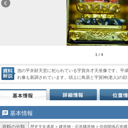
1 / 4
池の平弁財天堂に祀られている宇賀弁才天坐像です。平
れ像も新調されています。頭上に鳥居と宇賀神(老人)の
speaker_notes
基本情報
資料の分類
歴史文化遺産 > 建造物・石造構造物 > 信仰関係石造構造