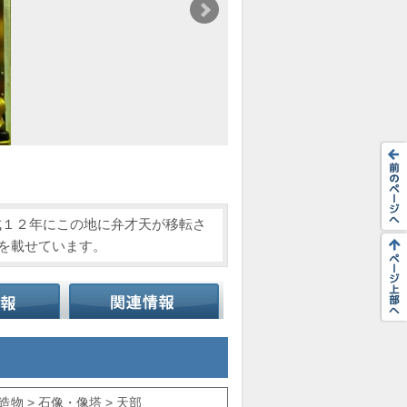
成１２年にこの地に弁才天が移転さ
顔を載せています。
物 > 石像・像塔 > 天部