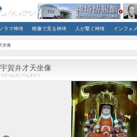
ノラマ神埼
映像で見る神埼
人が繋ぐ神埼
インフォ
天坐像
宇賀弁才天坐像
うがべんざいてんざぞう