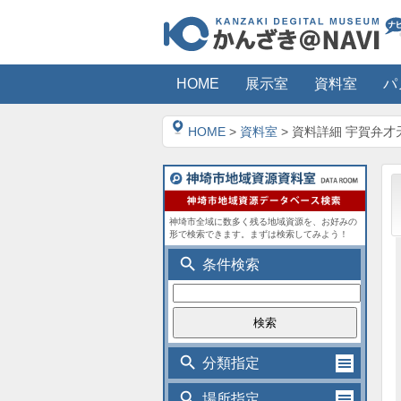
HOME
展示室
資料室
パ
HOME
>
資料室
> 資料詳細 宇賀弁才
神埼市全域に数多く残る地域資源を、お好みの
形で検索できます。まずは検索してみよう！
search
条件検索
search
分類指定
search
場所指定