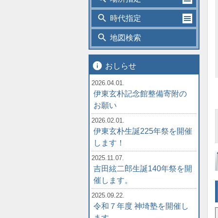
search
時代指定
search
地図検索
info
おしらせ
2026.04.01.
伊東玄朴記念館整備寄附の
お願い
2026.02.01.
伊東玄朴生誕225年祭を開催
します！
2025.11.07.
吉田絃二郎生誕140年祭を開
催します。
2025.09.22.
令和７年度 神埼塾を開催し
ます。