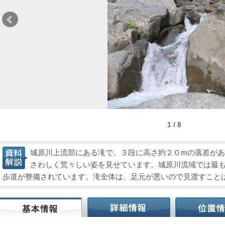
1 / 8
城原川上流部にある滝で、３段に高さ約２０mの落差が
さわしく荒々しい姿を見せています。城原川流域では最
歩道が整備されています。滝全体は、足元が悪いので見渡すこと