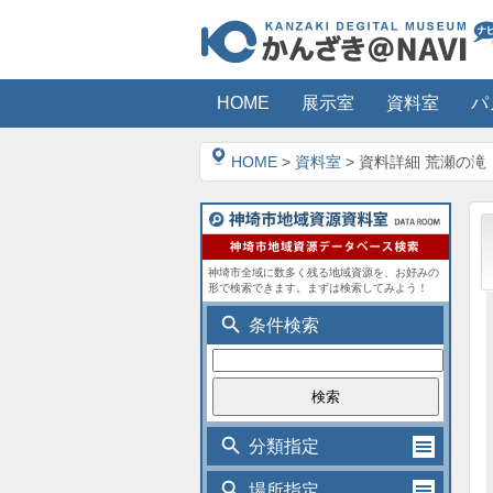
HOME
展示室
資料室
パ
HOME
>
資料室
> 資料詳細 荒瀬の滝
神埼市全域に数多く残る地域資源を、お好みの
形で検索できます。まずは検索してみよう！
search
条件検索
search
分類指定
search
場所指定