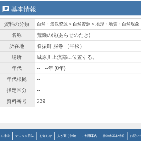
speaker_notes
基本情報
資料の分類
自然・景観資源 > 自然資源 > 地形・地質・自然現象 >
名称
荒瀬の滝(あらせのたき)
所在地
脊振町 服巻 （平松）
場所
城原川上流部に位置する。
年代
-- --年 (0年)
年代根拠
--
指定区分
--
資料番号
239
見る神埼
デジタル日誌
お知らせ
人が繋ぐ神埼
ご利用案内
神埼市基本情報
お問い