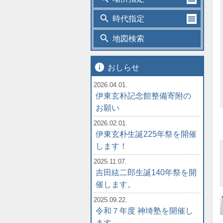
search
時代指定
search
地図検索
info
おしらせ
2026.04.01.
伊東玄朴記念館整備寄附の
お願い
2026.02.01.
伊東玄朴生誕225年祭を開催
します！
2025.11.07.
吉田絃二郎生誕140年祭を開
催します。
2025.09.22.
令和７年度 神埼塾を開催し
ます。