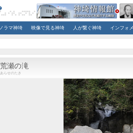
ノラマ神埼
映像で見る神埼
人が繋ぐ神埼
インフォ
荒瀬の滝
あらせのたき