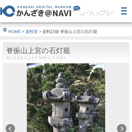
HOME
>
資料室
> 資料詳細 脊振山上宮の石灯籠
脊振山上宮の石灯籠
せふりさんじょうぐうのいしとうろう