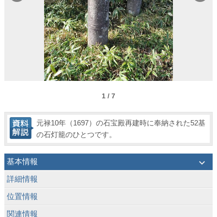
1 / 7
元禄10年（1697）の石宝殿再建時に奉納された52基
の石灯籠のひとつです。
keyboard_arrow_down
基本情報
keyboard_arrow_down
詳細情報
keyboard_arrow_down
位置情報
keyboard_arrow_down
関連情報