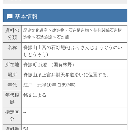
speaker_notes
基本情報
資料の
歴史文化遺産 > 建造物・石造構造物 > 信仰関係石造構
分類
造物 > 石造施設 > 石灯籠
名称
脊振山上宮の石灯籠(せふりさんじょうぐうのい
しとうろう)
所在地
脊振町 服巻 （国有林野）
場所
脊振山頂上宮弁財天参道沿いに位置する。
年代
江戸 元禄10年 (1697年)
年代根
銘文による
拠
指定区
--
分
資料番
54