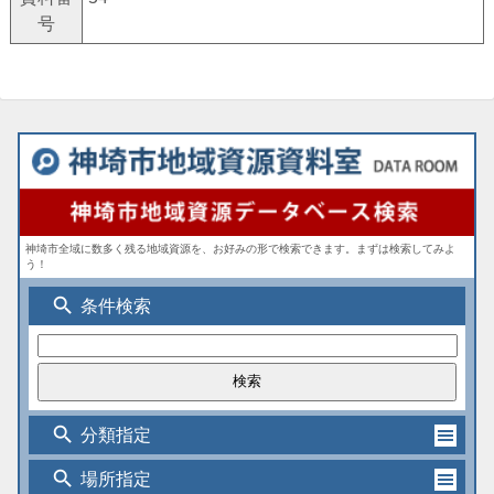
号
神埼市全域に数多く残る地域資源を、お好みの形で検索できます。まずは検索してみよ
う！
search
条件検索
search
分類指定
search
場所指定