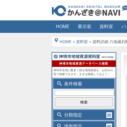
HOME
展示室
資料室
パ
HOME
>
資料室
> 資料詳細 六地蔵石
神埼市全域に数多く残る地域資源を、お好みの
形で検索できます。まずは検索してみよう！
search
条件検索
search
分類指定
search
場所指定