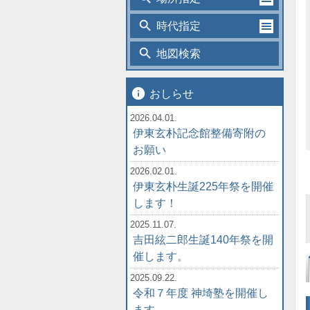
search
時代指定
search
地図検索
info
おしらせ
2026.04.01.
伊東玄朴記念館整備寄附の
お願い
2026.02.01.
伊東玄朴生誕225年祭を開催
します！
2025.11.07.
吉田絃二郎生誕140年祭を開
催します。
2025.09.22.
令和７年度 神埼塾を開催し
ます。