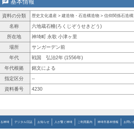
speaker_notes
基本情報
資料の分類
歴史文化遺産 > 建造物・石造構造物 > 信仰関係石造構造
名称
六地蔵石幢(ろくじぞうせきどう)
所在地
神埼町 永歌 小津ヶ里
場所
サンガーデン前
年代
戦国 弘治2年 (1556年)
年代根拠
銘文による
指定区分
--
資料番号
4230
見る神埼
デジタル日誌
お知らせ
人が繋ぐ神埼
ご利用案内
神埼市基本情報
お問い