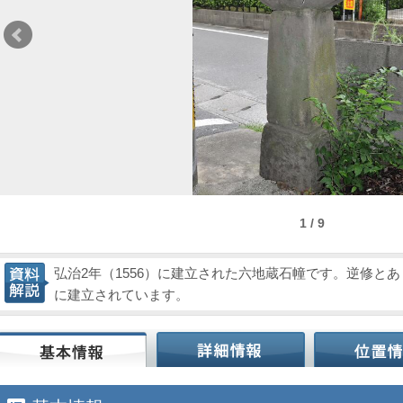
1 / 9
弘治2年（1556）に建立された六地蔵石幢です。逆修と
に建立されています。