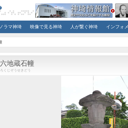
ノラマ神埼
映像で見る神埼
人が繋ぐ神埼
インフォ
幢
六地蔵石幢
ろくじぞうせきどう