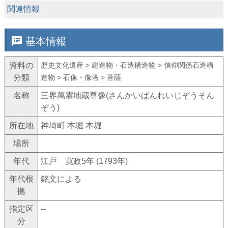
keyboard_arrow_down
関連情報
speaker_notes
基本情報
資料の
歴史文化遺産 > 建造物・石造構造物 > 信仰関係石造構
分類
造物 > 石像・像塔 > 菩薩
名称
三界萬霊地蔵尊像(さんかいばんれいじぞうそん
ぞう)
所在地
神埼町 本堀 本堀
場所
年代
江戸 寛政5年 (1793年)
年代根
銘文による
拠
指定区
--
分