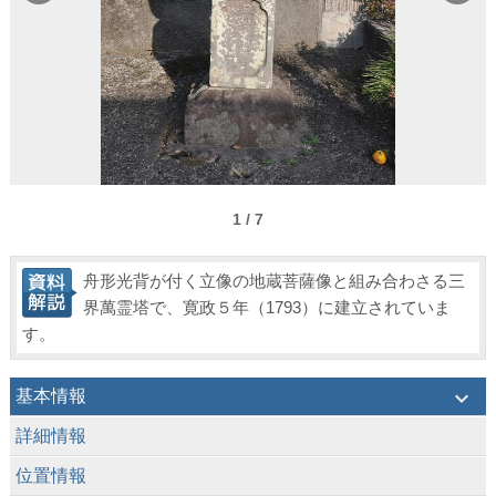
1 / 7
舟形光背が付く立像の地蔵菩薩像と組み合わさる三
界萬霊塔で、寛政５年（1793）に建立されていま
す。
keyboard_arrow_down
基本情報
keyboard_arrow_down
詳細情報
keyboard_arrow_down
位置情報