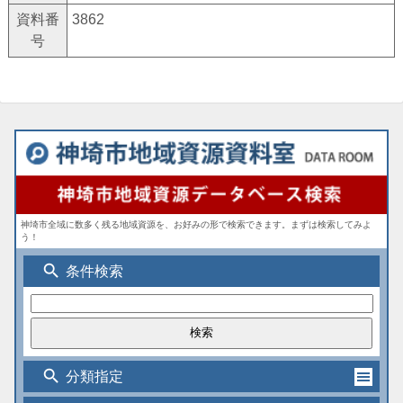
資料番
3862
号
神埼市全域に数多く残る地域資源を、お好みの形で検索できます。まずは検索してみよ
う！
search
条件検索
search
分類指定