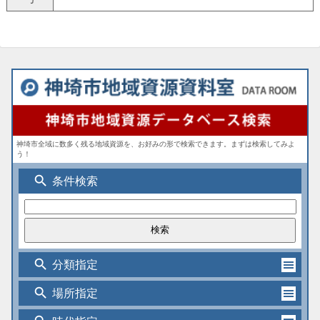
神埼市全域に数多く残る地域資源を、お好みの形で検索できます。まずは検索してみよ
う！
search
条件検索
search
分類指定
search
場所指定