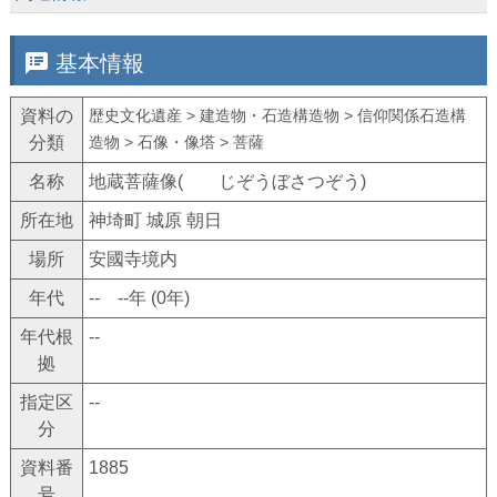
speaker_notes
基本情報
資料の
歴史文化遺産 > 建造物・石造構造物 > 信仰関係石造構
分類
造物 > 石像・像塔 > 菩薩
名称
地蔵菩薩像( じぞうぼさつぞう)
所在地
神埼町 城原 朝日
場所
安國寺境内
年代
-- --年 (0年)
年代根
--
拠
指定区
--
分
資料番
1885
号