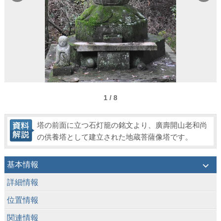
1 / 8
塔の前面に立つ石灯籠の銘文より、廣壽開山老和尚
の供養塔として建立された地蔵菩薩像塔です。
keyboard_arrow_down
基本情報
keyboard_arrow_down
詳細情報
keyboard_arrow_down
位置情報
keyboard_arrow_down
関連情報