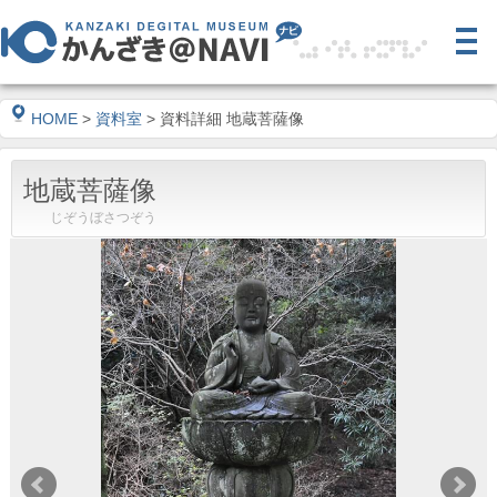
HOME
>
資料室
> 資料詳細 地蔵菩薩像
地蔵菩薩像
じぞうぼさつぞう