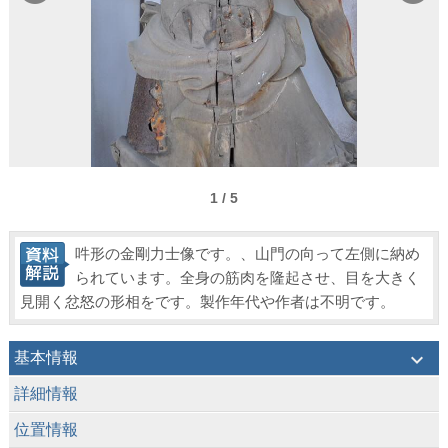
1 / 5
吽形の金剛力士像です。、山門の向って左側に納め
られています。全身の筋肉を隆起させ、目を大きく
見開く忿怒の形相をです。製作年代や作者は不明です。
keyboard_arrow_down
基本情報
keyboard_arrow_down
詳細情報
keyboard_arrow_down
位置情報