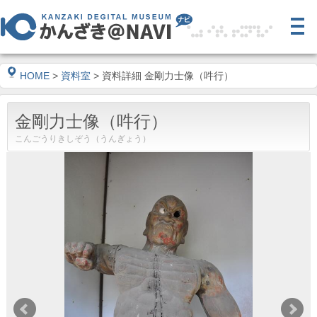
HOME
>
資料室
> 資料詳細 金剛力士像（吽行）
金剛力士像（吽行）
こんごうりきしぞう（うんぎょう）