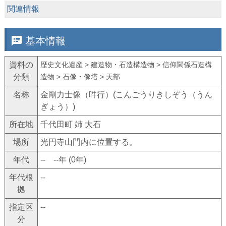
keyboard_arrow_down
関連情報
speaker_notes
基本情報
資料の
歴史文化遺産 > 建造物・石造構造物 > 信仰関係石造構
分類
造物 > 石像・像塔 > 天部
名称
金剛力士像（吽行）(こんごうりきしぞう（うん
ぎょう）)
所在地
千代田町 姉 大石
場所
光円寺山門内に位置する。
年代
-- --年 (0年)
年代根
--
拠
指定区
--
分