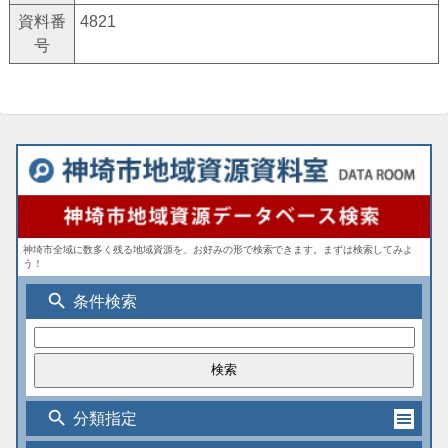
資料番
4821
号
神埼市全域に数多く残る地域資源を、お好みの形で検索できます。まずは検索してみよ
う！
search
条件検索
search
分類指定