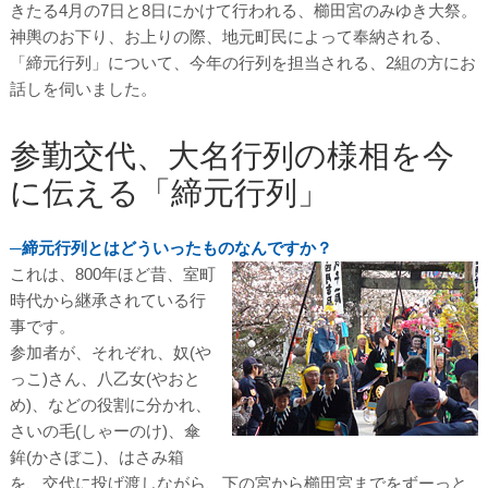
きたる4月の7日と8日にかけて行われる、櫛田宮のみゆき大祭。
神輿のお下り、お上りの際、地元町民によって奉納される、
「締元行列」について、今年の行列を担当される、2組の方にお
話しを伺いました。
参勤交代、大名行列の様相を今
に伝える「締元行列」
─締元行列とはどういったものなんですか？
これは、800年ほど昔、室町
時代から継承されている行
事です。
参加者が、それぞれ、奴(や
っこ)さん、八乙女(やおと
め)、などの役割に分かれ、
さいの毛(しゃーのけ)、傘
鉾(かさぼこ)、はさみ箱
を、交代に投げ渡しながら、下の宮から櫛田宮までをずーっと