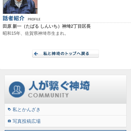
田原 新一
（たばる しんいち）神埼2丁目区長
昭和15年、佐賀県神埼市生まれ。
私とかんざき
loyalty
写真投稿広場
photo_camera