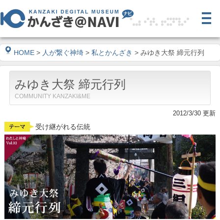
HOME
>
人が繋ぐ神埼
>
私とかんざき
> みゆき大祭 締元行列
みゆき大祭 締元行列
COMMUNITY KANZAKI&ME
2012/3/30 更新
受け継がれる伝統