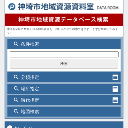
神埼市全域に数多く残る地域資源を、お好みの形で検索できます。まずは検索してみよ
う！
search
条件検索
search
分類指定
search
場所指定
search
時代指定
search
地図検索