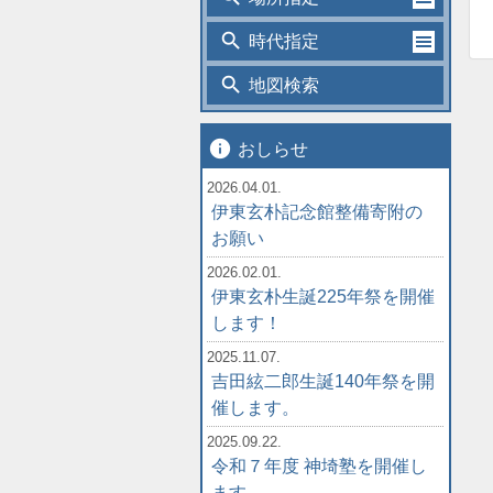
search
時代指定
search
地図検索
info
おしらせ
2026.04.01.
伊東玄朴記念館整備寄附の
お願い
2026.02.01.
伊東玄朴生誕225年祭を開催
します！
2025.11.07.
吉田絃二郎生誕140年祭を開
催します。
2025.09.22.
令和７年度 神埼塾を開催し
ます。