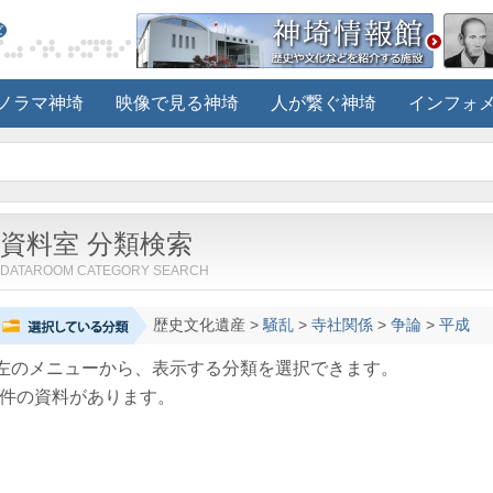
ノラマ神埼
映像で見る神埼
人が繋ぐ神埼
インフォ
資料室 分類検索
DATAROOM CATEGORY SEARCH
歴史文化遺産
>
騒乱
>
寺社関係
>
争論
>
平成
左のメニューから、表示する分類を選択できます。
件の資料があります。