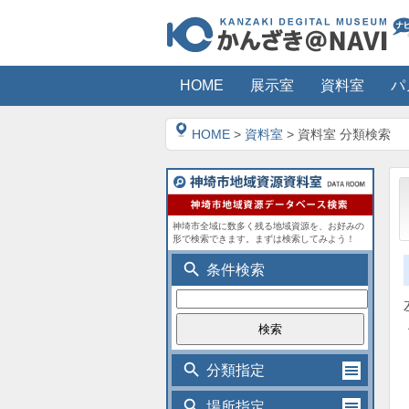
HOME
展示室
資料室
パ
HOME
>
資料室
> 資料室 分類検索
神埼市全域に数多く残る地域資源を、お好みの
形で検索できます。まずは検索してみよう！
search
条件検索
search
分類指定
search
場所指定