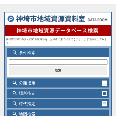
神埼市全域に数多く残る地域資源を、お好みの形で検索できます。まずは検索してみよ
う！
search
条件検索
search
分類指定
search
場所指定
search
時代指定
search
地図検索