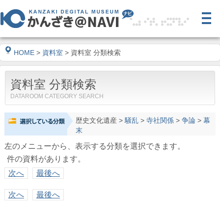
HOME
>
資料室
> 資料室 分類検索
資料室 分類検索
DATAROOM CATEGORY SEARCH
歴史文化遺産
>
騒乱
>
寺社関係
>
争論
>
幕
末
左のメニューから、表示する分類を選択できます。
件の資料があります。
次へ
最後へ
次へ
最後へ