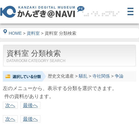
HOME
>
資料室
> 資料室 分類検索
資料室 分類検索
DATAROOM CATEGORY SEARCH
歴史文化遺産
>
騒乱
>
寺社関係
>
争論
左のメニューから、表示する分類を選択できます。
件の資料があります。
次へ
最後へ
次へ
最後へ