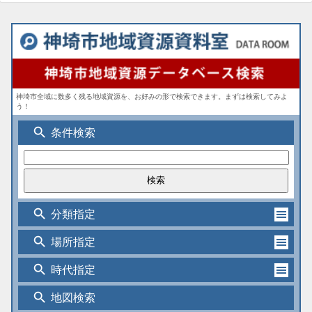
神埼市全域に数多く残る地域資源を、お好みの形で検索できます。まずは検索してみよ
う！
search
条件検索
search
分類指定
search
場所指定
search
時代指定
search
地図検索