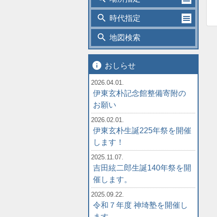
search
時代指定
search
地図検索
info
おしらせ
2026.04.01.
伊東玄朴記念館整備寄附の
お願い
2026.02.01.
伊東玄朴生誕225年祭を開催
します！
2025.11.07.
吉田絃二郎生誕140年祭を開
催します。
2025.09.22.
令和７年度 神埼塾を開催し
ます。