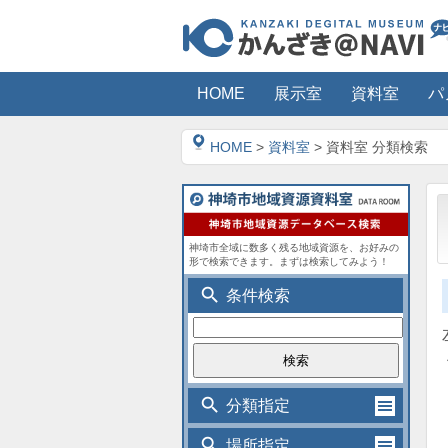
HOME
展示室
資料室
パ
HOME
>
資料室
> 資料室 分類検索
神埼市全域に数多く残る地域資源を、お好みの
形で検索できます。まずは検索してみよう！
search
条件検索
search
分類指定
search
場所指定