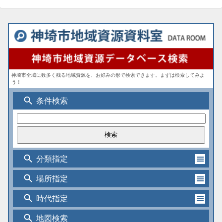
神埼市全域に数多く残る地域資源を、お好みの形で検索できます。まずは検索してみよ
う！
search
条件検索
search
分類指定
search
場所指定
search
時代指定
search
地図検索