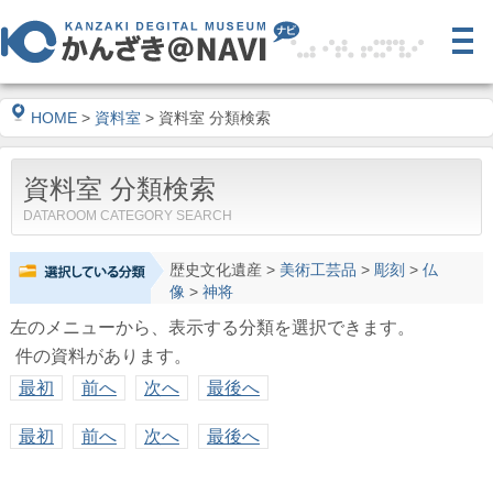
HOME
>
資料室
> 資料室 分類検索
資料室 分類検索
DATAROOM CATEGORY SEARCH
歴史文化遺産
>
美術工芸品
>
彫刻
>
仏
像
>
神将
左のメニューから、表示する分類を選択できます。
件の資料があります。
最初
前へ
次へ
最後へ
最初
前へ
次へ
最後へ