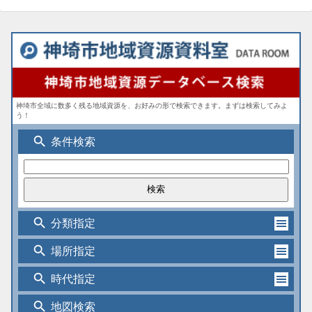
神埼市全域に数多く残る地域資源を、お好みの形で検索できます。まずは検索してみよ
う！
search
条件検索
search
分類指定
search
場所指定
search
時代指定
search
地図検索