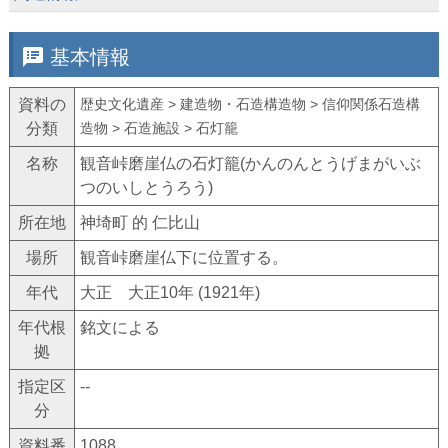
speaker_notes
基本情報
資料の
歴史文化遺産 > 建造物・石造構造物 > 信仰関係石造構
分類
造物 > 石造施設 > 石灯籠
名称
観音峠磨崖仏の石灯籠(かんのんとうげまがいぶ
つのいしとうろう)
所在地
神埼町 的 仁比山
場所
観音峠磨崖仏下に位置する。
年代
大正 大正10年 (1921年)
年代根
銘文による
拠
指定区
--
分
資料番
1088