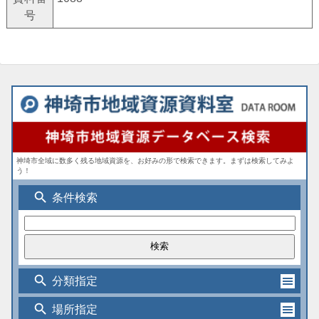
号
神埼市全域に数多く残る地域資源を、お好みの形で検索できます。まずは検索してみよ
う！
search
条件検索
search
分類指定
search
場所指定