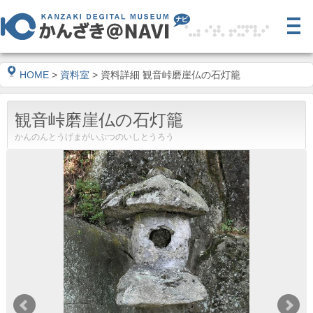
HOME
>
資料室
> 資料詳細 観音峠磨崖仏の石灯籠
観音峠磨崖仏の石灯籠
かんのんとうげまがいぶつのいしとうろう