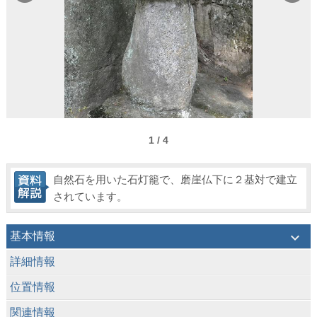
1 / 4
自然石を用いた石灯籠で、磨崖仏下に２基対で建立
されています。
keyboard_arrow_down
基本情報
keyboard_arrow_down
詳細情報
keyboard_arrow_down
位置情報
keyboard_arrow_down
関連情報