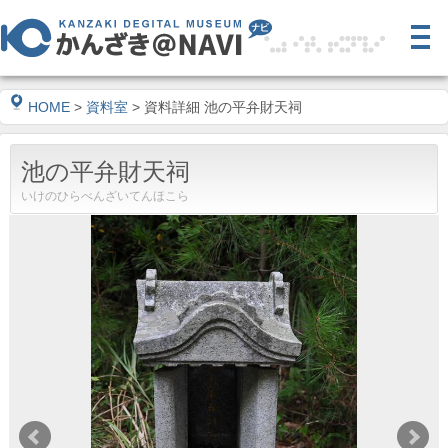
HOME
>
資料室
> 資料詳細 池の平弁財天祠
池の平弁財天祠
いけのひらべんざいてんほこら