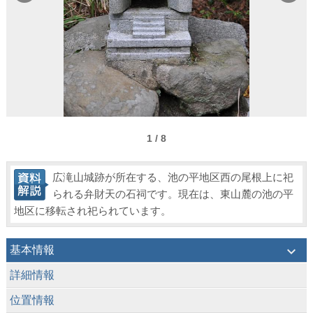
1 / 8
広滝山城跡が所在する、池の平地区西の尾根上に祀
られる弁財天の石祠です。現在は、東山麓の池の平
地区に移転され祀られています。
keyboard_arrow_down
基本情報
keyboard_arrow_down
詳細情報
keyboard_arrow_down
位置情報