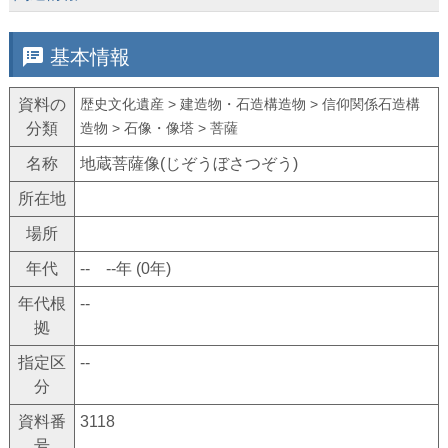
speaker_notes
基本情報
資料の
歴史文化遺産 > 建造物・石造構造物 > 信仰関係石造構
分類
造物 > 石像・像塔 > 菩薩
名称
地蔵菩薩像(じぞうぼさつぞう)
所在地
場所
年代
-- --年 (0年)
年代根
--
拠
指定区
--
分
資料番
3118
号