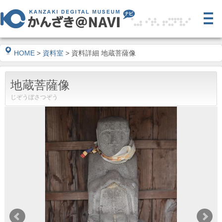
HOME
>
資料室
> 資料詳細 地蔵菩薩像
地蔵菩薩像
じぞうぼさつぞう