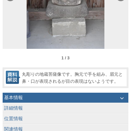
1 / 3
丸彫りの地蔵菩薩像です。胸元で手を組み、眉元と
鼻・口が表現されるが目の表現はないようです。
keyboard_arrow_down
基本情報
keyboard_arrow_down
詳細情報
keyboard_arrow_down
位置情報
keyboard_arrow_down
関連情報