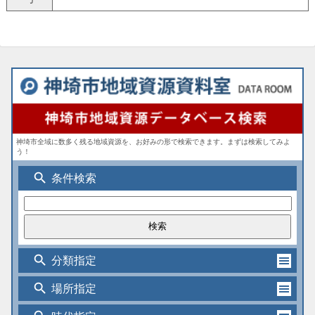
神埼市全域に数多く残る地域資源を、お好みの形で検索できます。まずは検索してみよ
う！
search
条件検索
search
分類指定
search
場所指定